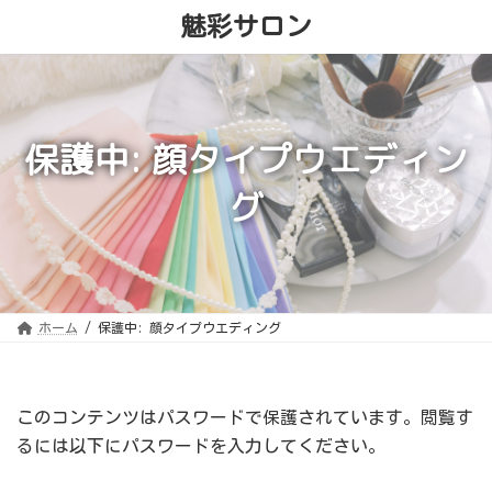
コ
ナ
魅彩サロン
ン
ビ
テ
ゲ
ン
ー
ツ
シ
へ
ョ
ス
ン
キ
に
保護中: 顔タイプウエディン
ッ
移
プ
動
グ
ホーム
保護中: 顔タイプウエディング
このコンテンツはパスワードで保護されています。閲覧す
るには以下にパスワードを入力してください。