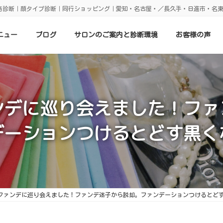
格診断｜顔タイプ診断｜同行ショッピング｜愛知・名古屋・／長久手・日進市・名
ニュー
ブログ
サロンのご案内と診断環境
お客様の声
ンデに巡り会えました！ファ
デーションつけるとどす黒く
ファンデに巡り会えました！ファンデ迷子から脱却。ファンデーションつけるとど