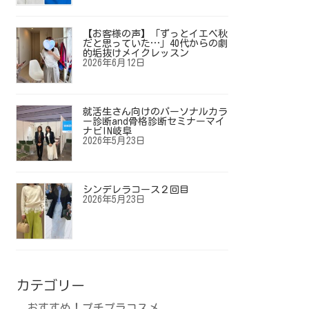
【お客様の声】「ずっとイエベ秋
だと思っていた…」40代からの劇
的垢抜けメイクレッスン
2026年6月12日
就活生さん向けのパーソナルカラ
ー診断and骨格診断セミナーマイ
ナビIN岐阜
2026年5月23日
シンデレラコース２回目
2026年5月23日
カテゴリー
おすすめ！プチプラコスメ