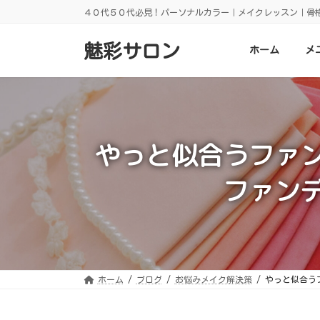
コ
ナ
４０代５０代必見！パーソナルカラー｜メイクレッスン｜骨
ン
ビ
テ
ゲ
ン
ー
魅彩サロン
ホーム
メ
ツ
シ
へ
ョ
ス
ン
キ
に
ッ
移
プ
動
やっと似合うファ
ファン
ホーム
ブログ
お悩みメイク解決策
やっと似合う