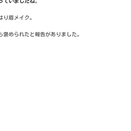
っていましたね
。
はり眉メイク。
も褒められたと報告がありました。