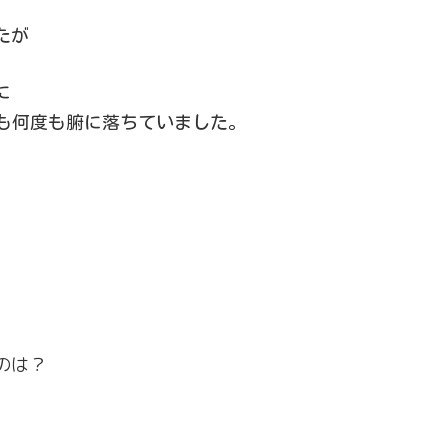
たが
に
度も何度も腑に落ちていました。
のは？