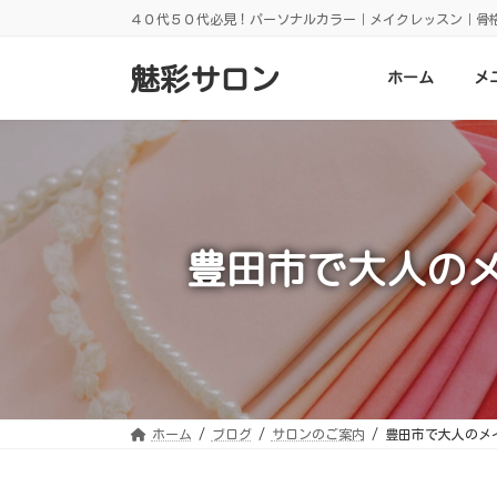
コ
ナ
４０代５０代必見！パーソナルカラー｜メイクレッスン｜骨
ン
ビ
テ
ゲ
ン
ー
魅彩サロン
ホーム
メ
ツ
シ
へ
ョ
ス
ン
キ
に
ッ
移
プ
動
豊田市で大人の
ホーム
ブログ
サロンのご案内
豊田市で大人のメ