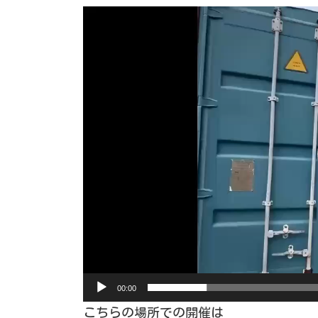
動
画
プ
レ
ー
ヤ
ー
00:00
こちらの場所での開催は