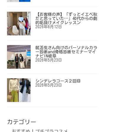
【お客様の声】「ずっとイエベ秋
だと思っていた…」40代からの劇
的垢抜けメイクレッスン
2026年6月12日
就活生さん向けのパーソナルカラ
ー診断and骨格診断セミナーマイ
ナビIN岐阜
2026年5月23日
シンデレラコース２回目
2026年5月23日
カテゴリー
おすすめ！プチプラコスメ