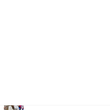
最近の投稿
お客様感想動画（え～綺麗！肌が綺麗に見える！
凄ーい！）
2026年8月6日
30代女医さんのペアレッスン。「新しい世界が開
けました！」
2026年7月29日
自分史上最高の「垢抜けメイク」を見つける旅
2026年7月10日
【お客様の声】「ずっとイエベ秋だと思ってい
た…」40代からの劇的垢抜けメイクレッスン
2026年6月12日