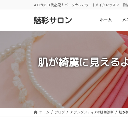
コ
ナ
４０代５０代必見！パーソナルカラー｜メイクレッスン｜骨
ン
ビ
テ
ゲ
ン
ー
魅彩サロン
ホーム
メ
ツ
シ
へ
ョ
ス
ン
キ
に
ッ
移
プ
動
肌が綺麗に見える
ホーム
ブログ
アブンダンティア®️肌色診断
肌が