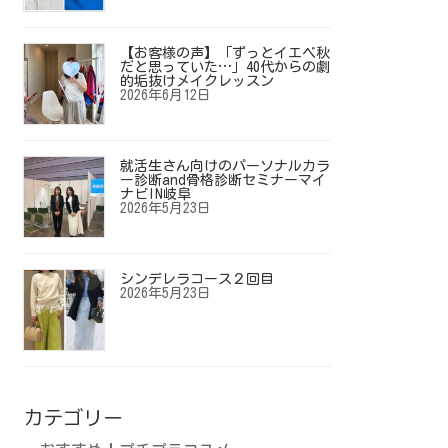
【お客様の声】「ずっとイエベ秋
だと思っていた…」40代からの劇
的垢抜けメイクレッスン
2026年6月12日
就活生さん向けのパーソナルカラ
ー診断and骨格診断セミナーマイ
ナビIN岐阜
2026年5月23日
シンデレラコース２回目
2026年5月23日
カテゴリー