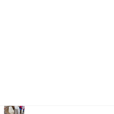
最近の投稿
お客様感想動画（え～綺麗！肌が綺麗に見える！
凄ーい！）
2026年8月6日
30代女医さんのペアレッスン。「新しい世界が開
けました！」
2026年7月29日
自分史上最高の「垢抜けメイク」を見つける旅
2026年7月10日
【お客様の声】「ずっとイエベ秋だと思ってい
た…」40代からの劇的垢抜けメイクレッスン
2026年6月12日